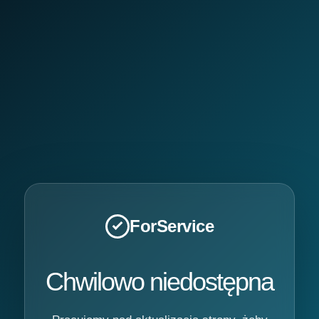
ForService
Chwilowo niedostępna