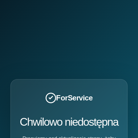
ForService
Chwilowo niedostępna