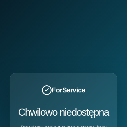
ForService
Chwilowo niedostępna